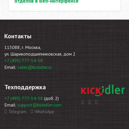
отделов в Веб-интерфейсе
Контакты
115088, г. Москва,
ул. Шарикоподшипниковская, дом 2
+7 (495) 777-54-58
Email:
sales@kickidler.io
Техподдержка
+7 (495) 777-54-58
(доб. 2)
Email:
support@kickidler.com
Telegram
WhatsApp