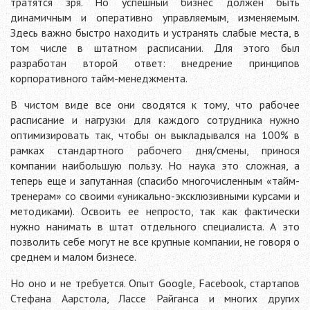
тратятся зря. Но успешный бизнес должен быть
динамичным и оперативно управляемым, изменяемым.
Здесь важно быстро находить и устранять слабые места, в
том числе в штатном расписании. Для этого был
разработан второй ответ: внедрение принципов
корпоративного тайм-менеджмента.
В чистом виде все они сводятся к тому, что рабочее
расписание и нагрузки для каждого сотрудника нужно
оптимизировать так, чтобы он выкладывался на 100% в
рамках стандартного рабочего дня/смены, принося
компании наибольшую пользу. Но наука это сложная, а
теперь еще и запутанная (спасибо многочисленным «тайм-
тренерам» со своими «уникально-эксклюзивными курсами и
методиками). Освоить ее непросто, так как фактически
нужно нанимать в штат отдельного специалиста. А это
позволить себе могут не все крупные компании, не говоря о
среднем и малом бизнесе.
Но оно и не требуется. Опыт Google, Facebook, стартапов
Стефана Аарстола, Лассе Райганса и многих других