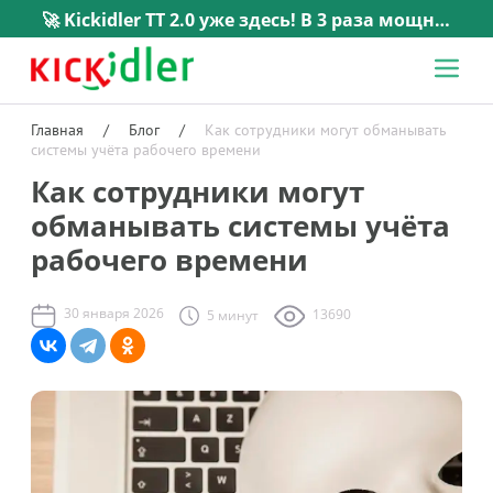
🚀 Kickidler TT 2.0 уже здесь! В 3 раза мощнее, в 5 раз проще. →
Главная
/
Блог
/
Как сотрудники могут обманывать
системы учёта рабочего времени
Как сотрудники могут
обманывать системы учёта
рабочего времени
30 января 2026
13690
5 минут