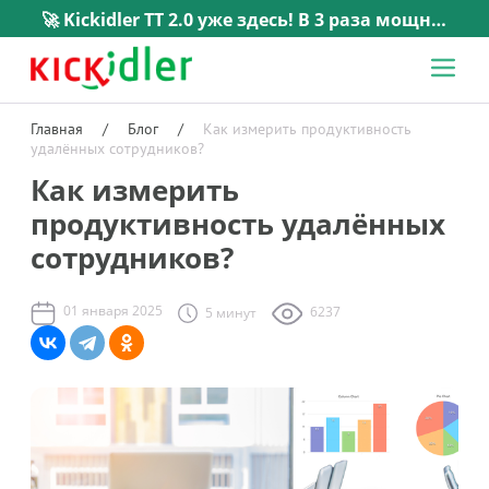
🚀 Kickidler TT 2.0 уже здесь! В 3 раза мощнее, в 5 раз проще. →
Главная
/
Блог
/
Как измерить продуктивность
удалённых сотрудников?
Как измерить
продуктивность удалённых
сотрудников?
01 января 2025
6237
5 минут